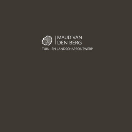
zelf te realiseren, blijkt in de
lvoorkomende valkuilen:
sities
gen tussen tekening en
ole of garantie
iding van de bodem
mengaan.
ht tot
komt. En als ik de
leven
n je verzekerd van de juiste
start van je tuin? Kies
voering.